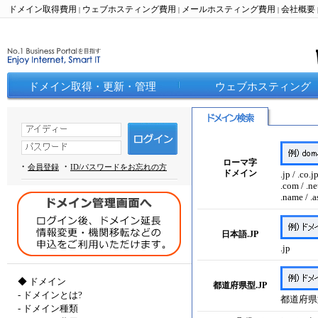
ドメイン取得費用
ウェブホスティング費用
メールホスティング費用
会社概要
|
|
|
ドメイン取得・更新・管理
ウェブホスティング
ローマ字
・
・
会員登録
ID/パスワードをお忘れの方
ドメイン
.jp / .co.jp
.com / .net
.name / .as
日本語.JP
.jp
◆
ドメイン
都道府県型.JP
-
ドメインとは?
都道府県型
-
ドメイン種類