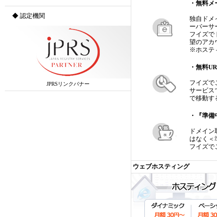
・無料メ
◆ 認定機関
独自ドメ
ーバーサ
フイズで
望のアカ
※ホステ
・無料U
フイズで
JPRSリンクバナー
サービス
で移動す
・『準備
ドメイン
はなく＜
フイズで
ウェブホスティング