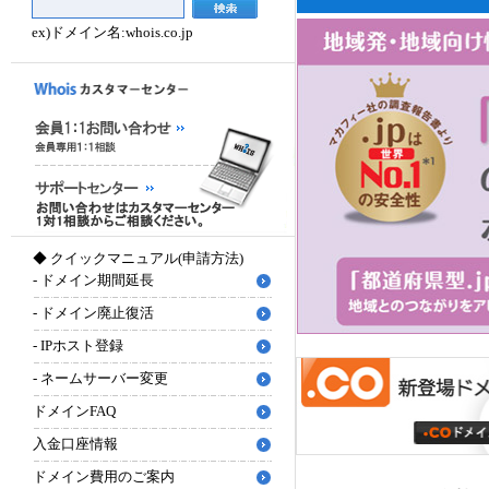
ex)ドメイン名:whois.co.jp
◆ クイックマニュアル(申請方法)
-
ドメイン期間延長
-
ドメイン廃止復活
-
IPホスト登録
-
ネームサーバー変更
ドメインFAQ
入金口座情報
ドメイン費用のご案内