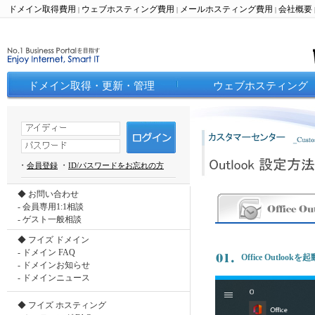
ドメイン取得費用
ウェブホスティング費用
メールホスティング費用
会社概要
|
|
|
ドメイン取得・更新・管理
ウェブホスティング
・
・
会員登録
ID/パスワードをお忘れの方
◆ お問い合わせ
-
会員専用1:1相談
-
ゲスト一般相談
◆ フイズ ドメイン
-
ドメイン FAQ
Office Outloo
-
ドメインお知らせ
-
ドメインニュース
◆ フイズ ホスティング