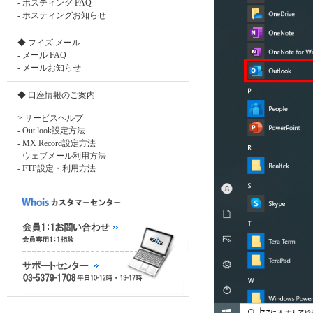
-
ホスティング FAQ
-
ホスティングお知らせ
◆ フイズ メール
-
メール FAQ
-
メールお知らせ
◆
口座情報のご案内
> サービスヘルプ
-
Out look設定方法
-
MX Record設定方法
-
ウェブメール利用方法
-
FTP設定・利用方法