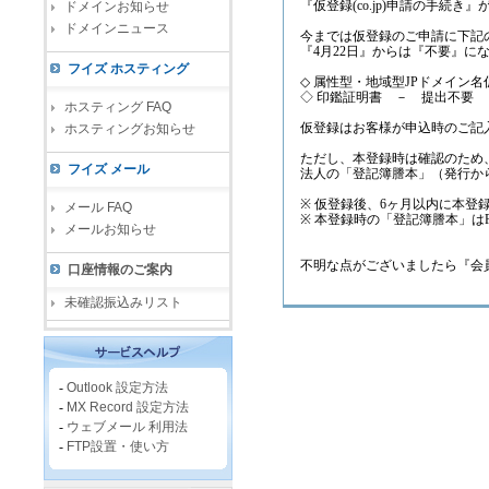
『仮登録(co.jp)申請の手続
ドメインお知らせ
ドメインニュース
今までは仮登録のご申請に下記
『4月22日』からは『不要』に
フイズ ホスティング
◇ 属性型・地域型JPドメイン
◇ 印鑑証明書 － 提出不要
ホスティング FAQ
仮登録はお客様が申込時のご記
ホスティングお知らせ
ただし、本登録時は確認のため
フイズ メール
法人の「登記簿謄本」（発行か
※ 仮登録後、6ヶ月以内に本
メール FAQ
※ 本登録時の「登記簿謄本」は
メールお知らせ
不明な点がございましたら『会員
口座情報のご案内
未確認振込みリスト
-
Outlook 設定方法
-
MX Record 設定方法
-
ウェブメール 利用法
-
FTP設置・使い方