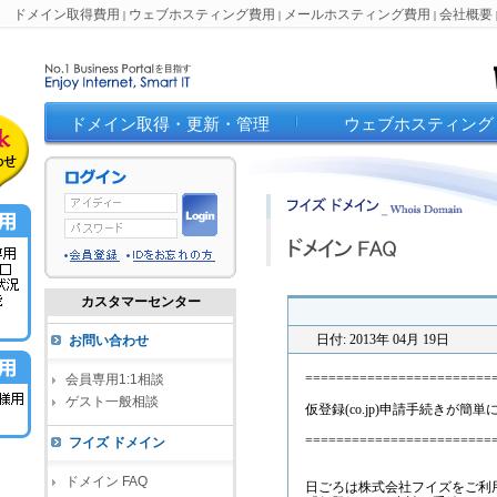
ドメイン取得費用
ウェブホスティング費用
メールホスティング費用
会社概要
|
|
|
ドメイン取得・更新・管理
ウェブホスティング
カスタマーセンター
日付: 2013年 04月 19日
お問い合わせ
========================
会員専用1:1相談
ゲスト一般相談
仮登録(co.jp)申請手続きが簡
========================
フイズ ドメイン
ドメイン FAQ
日ごろは株式会社フイズをご利