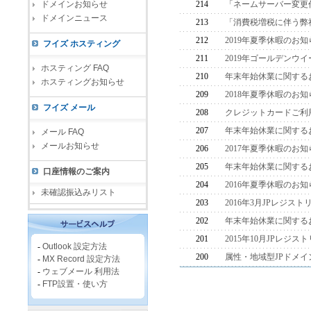
ドメインお知らせ
214
「ネームサーバー変更
ドメインニュース
213
「消費税増税に伴う弊
212
2019年夏季休暇のお知
フイズ ホスティング
211
2019年ゴールデンウ
ホスティング FAQ
210
年末年始休業に関する
ホスティングお知らせ
209
2018年夏季休暇のお知
フイズ メール
208
クレジットカードご利
207
年末年始休業に関する
メール FAQ
メールお知らせ
206
2017年夏季休暇のお知
205
年末年始休業に関する
口座情報のご案内
204
2016年夏季休暇のお知
未確認振込みリスト
203
2016年3月JPレジ
202
年末年始休業に関する
201
2015年10月JPレ
-
Outlook 設定方法
200
属性・地域型JPドメ
-
MX Record 設定方法
-
ウェブメール 利用法
-
FTP設置・使い方