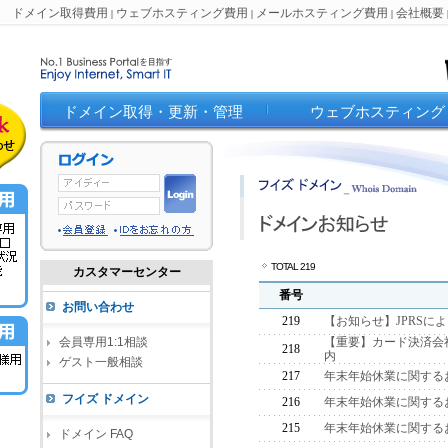
ドメイン取得費用
ウェブホスティング費用
メールホスティング費用
会社概要
|
|
|
ドメイン取得・更新・管理
ウェブホスティング
TOTAL 219
カスタマーセンター
番号
お問い合わせ
219
【お知らせ】JPRS
会員専用1:1相談
【重要】カード決済会
218
内
ゲスト一般相談
217
年末年始休業に関する
フイズ ドメイン
216
年末年始休業に関する
215
年末年始休業に関する
ドメイン FAQ