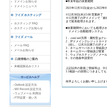
■年末年始の休業期間
ドメインお知らせ
ドメインニュース
2021年12月31日(金)から2022年
※12月30日(木)15:00 営業終了
フイズ ホスティング
※12月満了のJPドメインで「銀
まで延長処理されます。
ホスティング FAQ
■休業期間中においても処理さ
ホスティングお知らせ
ドメイン自動処理システム
フイズ メール
1．.com/.net/汎用・属性
2．JPドメインクレジットカー
(但し、12月31日満了のJPドメ
メール FAQ
3．ネームサーバホスト登録及
メールお知らせ
4．ネームサーバ登録及び変更
5．ウェブホスティング／メー
6．その他各申請受付
口座情報のご案内
未確認振込みリスト
上記以外の新規ご登録等は、01
1:1相談への回答につきましても
何卒よろしくお願い申し上げま
-
Outlook 設定方法
-
MX Record 設定方法
-
ウェブメール 利用法
-
FTP設置・使い方