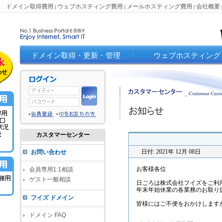
ドメイン取得費用
ウェブホスティング費用
メールホスティング費用
会社概要
|
|
|
ドメイン取得・更新・管理
ウェブホスティング
カスタマーセンター
日付: 2021年 12月 08日
お問い合わせ
お客様各位
会員専用1:1相談
ゲスト一般相談
日ごろは株式会社フイズをご利
年末年始休業の各業務のお取り
フイズ ドメイン
皆様にはご不便をおかけします
ドメイン FAQ