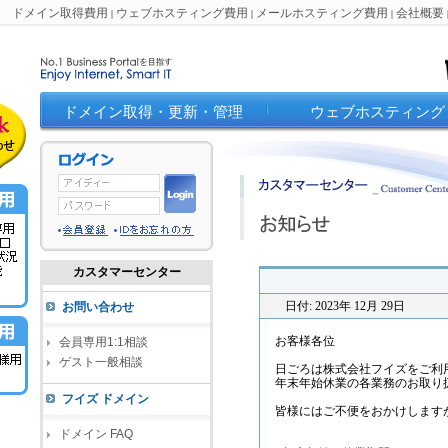
ドメイン取得費用
ウェブホスティング費用
メールホスティング費用
会社概要
|
|
|
ドメイン取得・更新・管理
ウェブホスティング
カスタマーセンター
日付: 2023年 12月 29日
お問い合わせ
お客様各位
会員専用1:1相談
ゲスト一般相談
日ごろは株式会社フイズをご利
年末年始休業の各業務のお取り
フイズ ドメイン
皆様にはご不便をおかけします
ドメイン FAQ