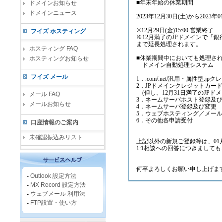
■年末年始の休業期間
ドメインお知らせ
ドメインニュース
2023年12月30日(土)から2023年
※12月29日(金)15:00 営業終了
フイズ ホスティング
※12月満了のJPドメインで「銀
まで延長処理されます。
ホスティング FAQ
■休業期間中においても処理さ
ホスティングお知らせ
ドメイン自動処理システム
フイズ メール
1．.com/.net/汎用・属性
2．JPドメインクレジットカー
(但し、12月31日満了のJPドメ
メール FAQ
3．ネームサーバホスト登録及
メールお知らせ
4．ネームサーバ登録及び変更
5．ウェブホスティング／メー
6．その他各申請受付
口座情報のご案内
未確認振込みリスト
上記以外の新規ご登録等は、01
1:1相談への回答につきましても
何卒よろしくお願い申し上げま
-
Outlook 設定方法
-
MX Record 設定方法
-
ウェブメール 利用法
-
FTP設置・使い方