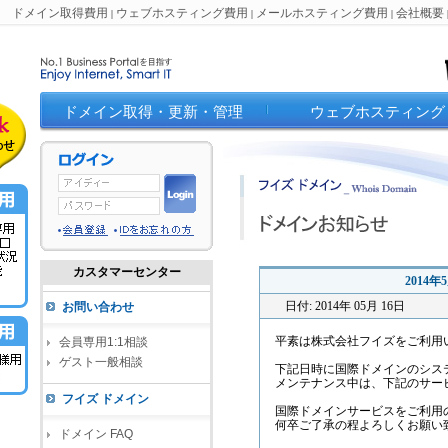
ドメイン取得費用
ウェブホスティング費用
メールホスティング費用
会社概要
|
|
|
ドメイン取得・更新・管理
ウェブホスティング
カスタマーセンター
2014
日付: 2014年 05月 16日
お問い合わせ
平素は株式会社フイズをご利用
会員専用1:1相談
ゲスト一般相談
下記日時に国際ドメインのシス
メンテナンス中は、下記のサー
フイズ ドメイン
国際ドメインサービスをご利用
何卒ご了承の程よろしくお願い
ドメイン FAQ