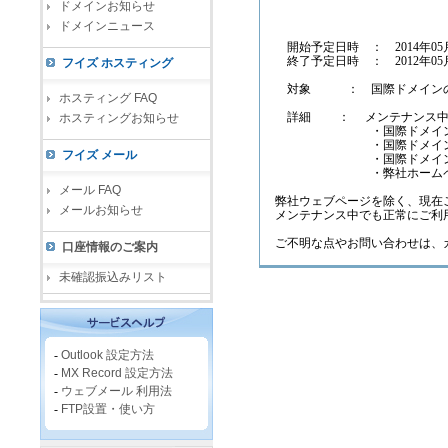
ドメインお知らせ
ドメインニュース
開始予定日時 ： 2014年05月1
終了予定日時 ： 2012年05月1
フイズ ホスティング
対象 ： 国際ドメインの
ホスティング FAQ
詳細 ： メンテナンス中に
ホスティングお知らせ
・国際ドメインの
・国際ドメインの
フイズ メール
・国際ドメインの
・弊社ホームペー
メール FAQ
弊社ウェブページを除く、現在
メールお知らせ
メンテナンス中でも正常にご利
ご不明な点やお問い合わせは、カ
口座情報のご案内
未確認振込みリスト
-
Outlook 設定方法
-
MX Record 設定方法
-
ウェブメール 利用法
-
FTP設置・使い方