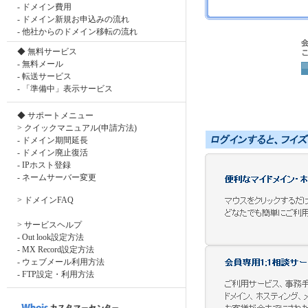
-
ドメイン費用
-
ドメイン新規お申込みの流れ
-
他社からのドメイン移転の流れ
◆ 無料サービス
-
無料メール
-
転送サービス
-
「準備中」表示サービス
◆ サポートメニュー
> クイックマニュアル(申請方法)
-
ドメイン期間延長
-
ドメイン廃止復活
-
IPホスト登録
-
ネームサーバー変更
>
ドメインFAQ
> サービスヘルプ
-
Out look設定方法
-
MX Record設定方法
-
ウェブメール利用方法
-
FTP設定・利用方法