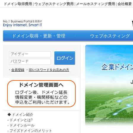
ドメイン取得費用
|
ウェブホスティング費用
|
メールホスティング費用
|
会社概要
ドメイン取得・更新・管理
ウェブホスティング
・
・
会員登録
ID/パスワードをお忘れの方
◆ ドメイン紹介
-
ドメインとは?
-
ドメインルール
-
フイズドメインのメリット