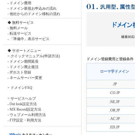
-
ドメイン費用
-
ドメイン新規お申込みの流れ
-
他社からのドメイン移転の流れ
◆ 無料サービス
-
無料メール
-
転送サービス
-
「準備中」表示サービス
◆ サポートメニュー
> クイックマニュアル(申請方法)
ドメイン登録費用と登録条件
-
ドメイン期間延長
-
ドメイン廃止復活
ローマ字ドメイン
-
IPホスト登録
-
ネームサーバー変更
.JP
>
ドメインFAQ
.CO.JP
> サービスヘルプ
.NE.JP
-
Out look設定方法
-
MX Record設定方法
.OR.JP
-
ウェブメール利用方法
.AC.JP
-
FTP設定・利用方法
.ED.JP